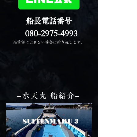
​船長電話番号
​​080-2975-4993
※電話に出れない場合は折り返します。
​–水天丸 船紹介–
​SUITENMARU 3