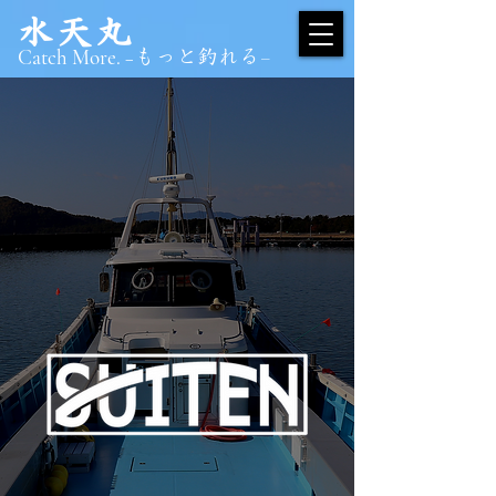
​水天丸
Catch More. −
もっと釣れる–